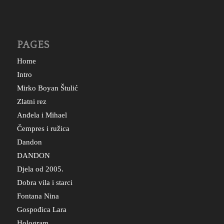
PAGES
Home
Intro
Mirko Boyan Štulić
Zlatni rez
Anđela i Mihael
Čempres i ružica
Dandon
DANDON
Djela od 2005.
Dobra vila i starci
Fontana Nina
Gospođica Lara
Hologram