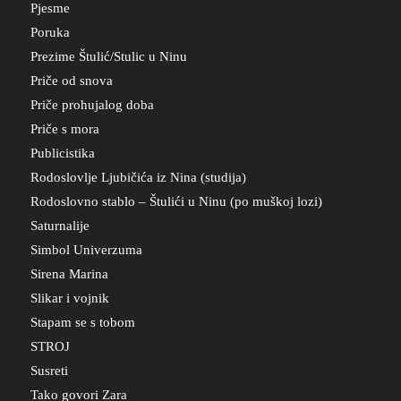
Pjesme
Poruka
Prezime Štulić/Stulic u Ninu
Priče od snova
Priče prohujalog doba
Priče s mora
Publicistika
Rodoslovlje Ljubičića iz Nina (studija)
Rodoslovno stablo – Štulići u Ninu (po muškoj lozi)
Saturnalije
Simbol Univerzuma
Sirena Marina
Slikar i vojnik
Stapam se s tobom
STROJ
Susreti
Tako govori Zara