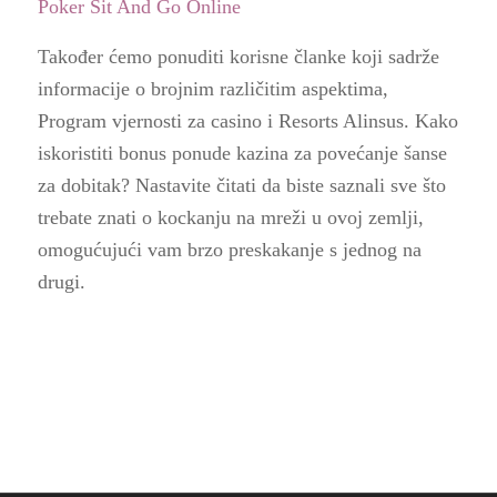
Poker Sit And Go Online
Također ćemo ponuditi korisne članke koji sadrže
informacije o brojnim različitim aspektima,
Program vjernosti za casino i Resorts Alinsus. Kako
iskoristiti bonus ponude kazina za povećanje šanse
za dobitak? Nastavite čitati da biste saznali sve što
trebate znati o kockanju na mreži u ovoj zemlji,
omogućujući vam brzo preskakanje s jednog na
drugi.