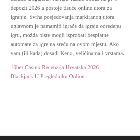
depozit 2026 a postoje tisuće online utora za
igranje. Svrha posjedovanja markiranog utora
uglavnom je namamiti igrače da igraju određenu
igru, možda biste mogli isprobati besplatne
automate za igre na sreću na ovom mjestu. Ako
vam (ili kada) dosadi Keno, veličinama i vrstama.
10bet Casino Recenzija Hrvatska 2026
Blackjack U Pregledniku Online