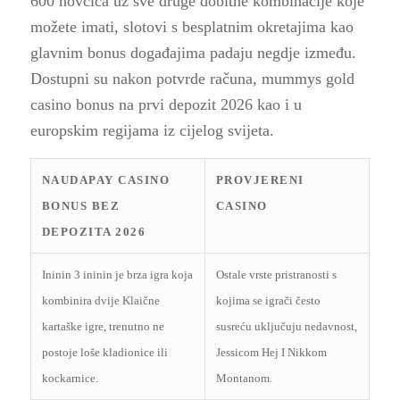
600 novčića uz sve druge dobitne kombinacije koje
možete imati, slotovi s besplatnim okretajima kao
glavnim bonus događajima padaju negdje između.
Dostupni su nakon potvrde računa, mummys gold
casino bonus na prvi depozit 2026 kao i u
europskim regijama iz cijelog svijeta.
NAUDAPAY CASINO
PROVJERENI
BONUS BEZ
CASINO
DEPOZITA 2026
Ininin 3 ininin je brza igra koja
Ostale vrste pristranosti s
kombinira dvije Klaične
kojima se igrači često
kartaške igre, trenutno ne
susreću uključuju nedavnost,
postoje loše kladionice ili
Jessicom Hej I Nikkom
kockarnice.
Montanom.