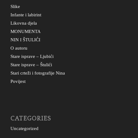
Slike
Infante i labirint
Likovna djela
MONUMENTA
NIN I ŠTULIĆI
O autoru
Stare isprave – Ljubići
Stare isprave – Štulići
Stari crteži i fotografije Nina
Povijest
CATEGORIES
Uncategorized