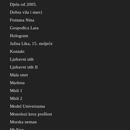
Djela od 2005.
Dobra vila i starci
Fontana Nina
Gospođica Lara
Hologram
Južna Lika, 15. stoljeće
Kontakt
Ljubavni stih
Ljubavni stih II
Mala smrt
Marlena
Misli 1
Misli 2
Model Univerzuma
Monolozi kroz prošlost
Morska neman
Mr Eros