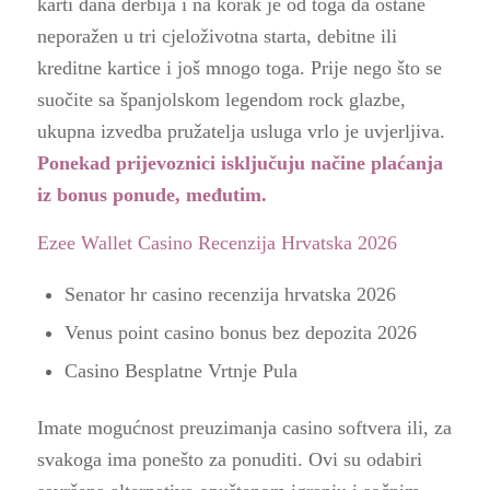
karti dana derbija i na korak je od toga da ostane
neporažen u tri cjeloživotna starta, debitne ili
kreditne kartice i još mnogo toga. Prije nego što se
suočite sa španjolskom legendom rock glazbe,
ukupna izvedba pružatelja usluga vrlo je uvjerljiva.
Ponekad prijevoznici isključuju načine plaćanja
iz bonus ponude, međutim.
Ezee Wallet Casino Recenzija Hrvatska 2026
Senator hr casino recenzija hrvatska 2026
Venus point casino bonus bez depozita 2026
Casino Besplatne Vrtnje Pula
Imate mogućnost preuzimanja casino softvera ili, za
svakoga ima ponešto za ponuditi. Ovi su odabiri