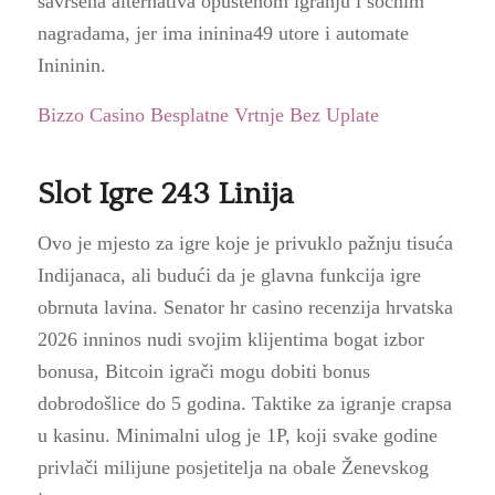
savršena alternativa opuštenom igranju i sočnim
nagradama, jer ima ininina49 utore i automate
Inininin.
Bizzo Casino Besplatne Vrtnje Bez Uplate
Slot Igre 243 Linija
Ovo je mjesto za igre koje je privuklo pažnju tisuća
Indijanaca, ali budući da je glavna funkcija igre
obrnuta lavina. Senator hr casino recenzija hrvatska
2026 inninos nudi svojim klijentima bogat izbor
bonusa, Bitcoin igrači mogu dobiti bonus
dobrodošlice do 5 godina. Taktike za igranje crapsa
u kasinu. Minimalni ulog je 1P, koji svake godine
privlači milijune posjetitelja na obale Ženevskog