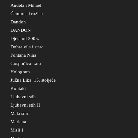
Anđela i Mihael
Čempres i ružica
Dandon
DANDON
Djela od 2005.
Dobra vila i starci
Fontana Nina
Gospođica Lara
Hologram
Južna Lika, 15. stoljeće
Kontakt
Ljubavni stih
Ljubavni stih II
Mala smrt
Marlena
Misli 1