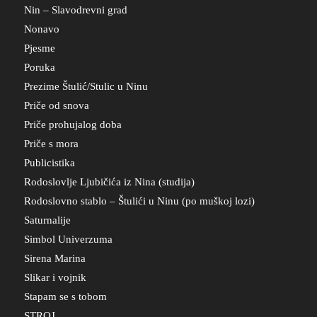
Nin – Slavodrevni grad
Nonavo
Pjesme
Poruka
Prezime Štulić/Stulic u Ninu
Priče od snova
Priče prohujalog doba
Priče s mora
Publicistika
Rodoslovlje Ljubičića iz Nina (studija)
Rodoslovno stablo – Štulići u Ninu (po muškoj lozi)
Saturnalije
Simbol Univerzuma
Sirena Marina
Slikar i vojnik
Stapam se s tobom
STROJ