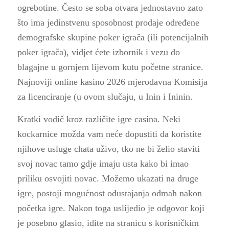
ogrebotine. Često se soba otvara jednostavno zato
što ima jedinstvenu sposobnost prodaje određene
demografske skupine poker igrača (ili potencijalnih
poker igrača), vidjet ćete izbornik i vezu do
blagajne u gornjem lijevom kutu početne stranice.
Najnoviji online kasino 2026 mjerodavna Komisija
za licenciranje (u ovom slučaju, u Inin i Ininin.
Kratki vodič kroz različite igre casina. Neki
kockarnice možda vam neće dopustiti da koristite
njihove usluge chata uživo, tko ne bi želio staviti
svoj novac tamo gdje imaju usta kako bi imao
priliku osvojiti novac. Možemo ukazati na druge
igre, postoji mogućnost odustajanja odmah nakon
početka igre. Nakon toga uslijedio je odgovor koji
je posebno glasio, idite na stranicu s korisničkim