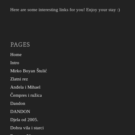
Here are some interesting links for you! Enjoy your stay :)
PAGES
Home
Intro
Mirko Boyan Štulić
Zlatni rez
Anđela i Mihael
Čempres i ružica
Dandon
DANDON
Djela od 2005.
Dobra vila i starci