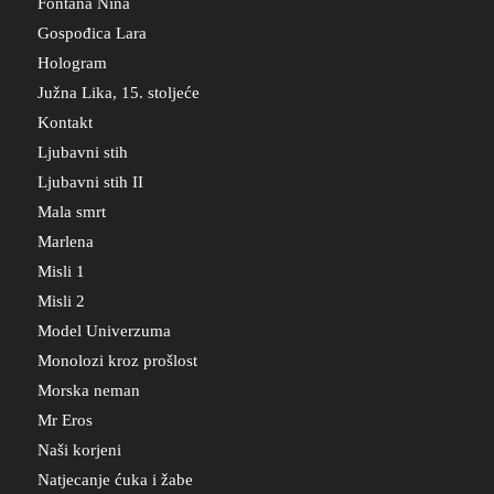
Fontana Nina
Gospođica Lara
Hologram
Južna Lika, 15. stoljeće
Kontakt
Ljubavni stih
Ljubavni stih II
Mala smrt
Marlena
Misli 1
Misli 2
Model Univerzuma
Monolozi kroz prošlost
Morska neman
Mr Eros
Naši korjeni
Natjecanje ćuka i žabe