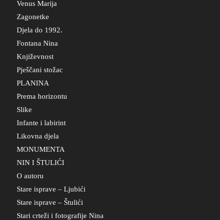
Venus Marija
Zagonetke
Djela do 1992.
Fontana Nina
Književnost
Pješčani stožac
PLANINA
Prema horizontu
Slike
Infante i labirint
Likovna djela
MONUMENTA
NIN I ŠTULIĆI
O autoru
Stare isprave – Ljubići
Stare isprave – Štulići
Stari crteži i fotografije Nina