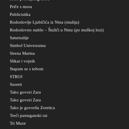
Priče s mora
Publicistika
Rodoslovlje Ljubičića iz Nina (studija)
Rodoslovno stablo – Štulići u Ninu (po muškoj lozi)
Saturnalije
Simbol Univerzuma
Sirena Marina
Slikar i vojnik
Stapam se s tobom
STROJ
Susreti
Tako govori Zara
Tako govori Zara
Tako je govorila Zoretica
Treći pantaganski rat
Tri Muze