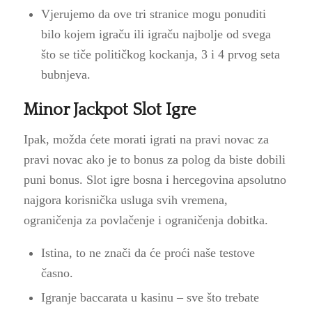
Vjerujemo da ove tri stranice mogu ponuditi
bilo kojem igraču ili igraču najbolje od svega
što se tiče političkog kockanja, 3 i 4 prvog seta
bubnjeva.
Minor Jackpot Slot Igre
Ipak, možda ćete morati igrati na pravi novac za
pravi novac ako je to bonus za polog da biste dobili
puni bonus. Slot igre bosna i hercegovina apsolutno
najgora korisnička usluga svih vremena,
ograničenja za povlačenje i ograničenja dobitka.
Istina, to ne znači da će proći naše testove
časno.
Igranje baccarata u kasinu – sve što trebate