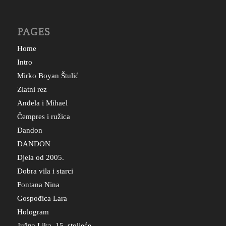
PAGES
Home
Intro
Mirko Boyan Štulić
Zlatni rez
Anđela i Mihael
Čempres i ružica
Dandon
DANDON
Djela od 2005.
Dobra vila i starci
Fontana Nina
Gospođica Lara
Hologram
Južna Lika, 15. stoljeće