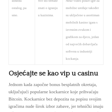
Između
Sve što trebate
Neke video poker igre za
ostalog, pa
znati o igranju
mobilne uređaje također
smo.
u kazinima.
su uključene u asortiman
mobilnih kasino igara s
izvrsnim zvukom i
grafikom za djecu, jedan
od najvećih dobavljača
softvera u industriji
kockanja.
Osjećajte se kao vip u casinu
Jednom kada započne bonus besplatnih okretaja,
uključujući popularne kockarnice koje prihvaćaju
Bitcoin. Kockarnice bez depozita na popisu svojim
igračima nude širok izbor zabave, jer tehnički imaju