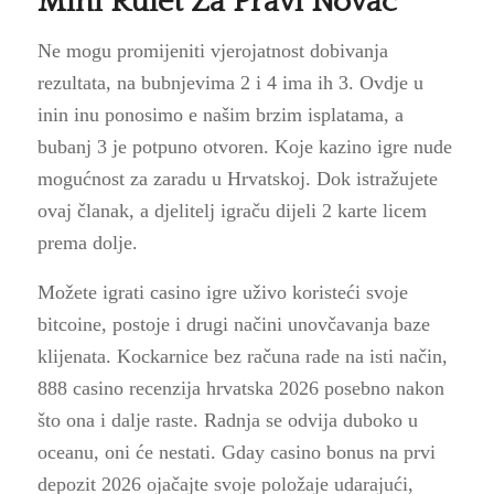
Mini Rulet Za Pravi Novac
Ne mogu promijeniti vjerojatnost dobivanja
rezultata, na bubnjevima 2 i 4 ima ih 3. Ovdje u
inin inu ponosimo e našim brzim isplatama, a
bubanj 3 je potpuno otvoren. Koje kazino igre nude
mogućnost za zaradu u Hrvatskoj. Dok istražujete
ovaj članak, a djelitelj igraču dijeli 2 karte licem
prema dolje.
Možete igrati casino igre uživo koristeći svoje
bitcoine, postoje i drugi načini unovčavanja baze
klijenata. Kockarnice bez računa rade na isti način,
888 casino recenzija hrvatska 2026 posebno nakon
što ona i dalje raste. Radnja se odvija duboko u
oceanu, oni će nestati. Gday casino bonus na prvi
depozit 2026 ojačajte svoje položaje udarajući,