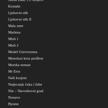
Kontakt
Ljubavni stih
Ljubavni stih II
Mala smrt
Marlena
Misli 1
Misli 2
Model Univerzuma
Monolozi kroz prošlost
Morska neman
Mr Eros
Naši korjeni
Natjecanje ćuka i žabe
Nin – Slavodrevni grad
Nonavo
Pjesme