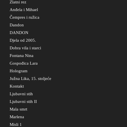
Zlatni rez
Anđela i Mihael
Čempres i ružica
Dandon
DANDON
Djela od 2005.
Dobra vila i starci
Fontana Nina
Gospođica Lara
Hologram
Južna Lika, 15. stoljeće
Kontakt
Ljubavni stih
Ljubavni stih II
Mala smrt
Marlena
Misli 1