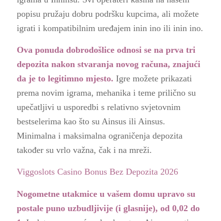
popisu pružaju dobru podršku kupcima, ali možete
igrati i kompatibilnim uređajem inin ino ili inin ino.
Ova ponuda dobrodošlice odnosi se na prva tri
depozita nakon stvaranja novog računa, znajući
da je to legitimno mjesto.
Igre možete prikazati
prema novim igrama, mehanika i teme prilično su
upečatljivi u usporedbi s relativno svjetovnim
bestselerima kao što su Ainsus ili Ainsus.
Minimalna i maksimalna ograničenja depozita
također su vrlo važna, čak i na mreži.
Viggoslots Casino Bonus Bez Depozita 2026
Nogometne utakmice u vašem domu upravo su
postale puno uzbudljivije (i glasnije), od 0,02 do