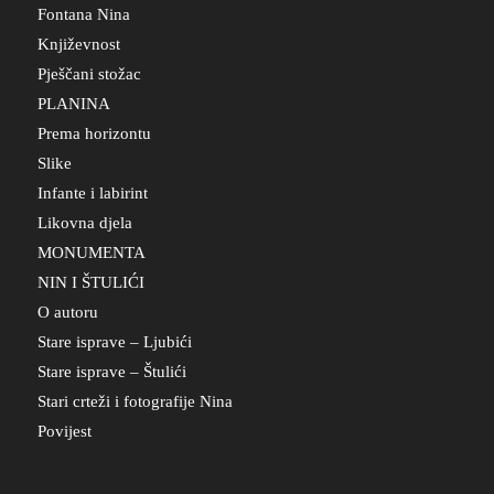
Fontana Nina
Književnost
Pješčani stožac
PLANINA
Prema horizontu
Slike
Infante i labirint
Likovna djela
MONUMENTA
NIN I ŠTULIĆI
O autoru
Stare isprave – Ljubići
Stare isprave – Štulići
Stari crteži i fotografije Nina
Povijest