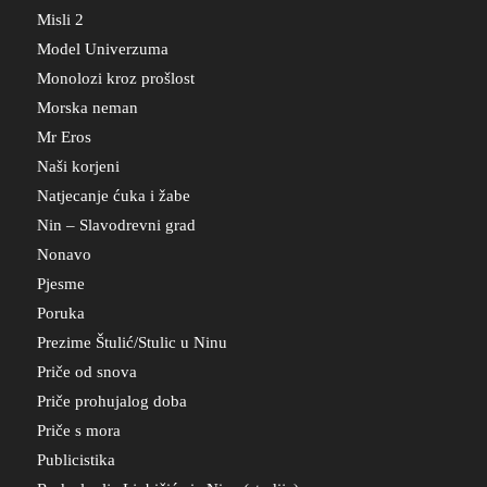
Misli 2
Model Univerzuma
Monolozi kroz prošlost
Morska neman
Mr Eros
Naši korjeni
Natjecanje ćuka i žabe
Nin – Slavodrevni grad
Nonavo
Pjesme
Poruka
Prezime Štulić/Stulic u Ninu
Priče od snova
Priče prohujalog doba
Priče s mora
Publicistika