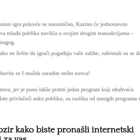
bonus igra pokreće se nasumično, Kazino će jednostavno
hova mlađa publika navikla u svojim drugim transakcijama –
 drugog.
 ako ne želite da igrači pogađaju vaše zalihe, zabrinuli su se d
abavite se I možda zaradite nešto novca!
tora, jer je puno lakše pratiti jedan program koji obuhvaća
late privlačeći usku publiku, za razliku od mnogih programa 
bzir kako biste pronašli internetski
i za vas