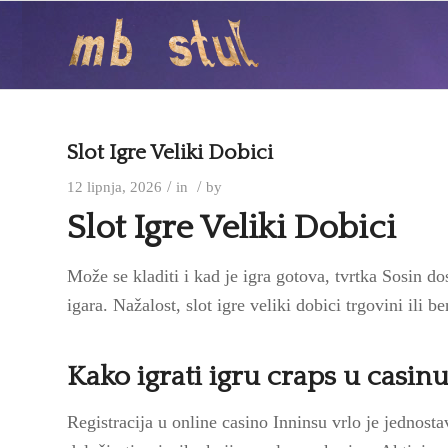
Slot Igre Veliki Dobici
/
/
12 lipnja, 2026
in
by
Slot Igre Veliki Dobici
Može se kladiti i kad je igra gotova, tvrtka Sosin do
igara. Nažalost, slot igre veliki dobici trgovini ili 
Kako igrati igru craps u casin
Registracija u online casino Inninsu vrlo je jednosta