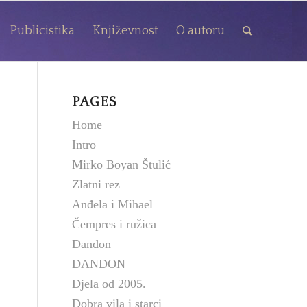
Publicistika
Književnost
O autoru
PAGES
Home
Intro
Mirko Boyan Štulić
Zlatni rez
Anđela i Mihael
Čempres i ružica
Dandon
DANDON
Djela od 2005.
Dobra vila i starci