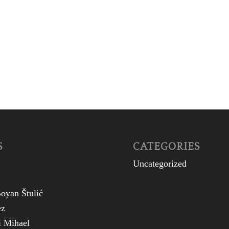
S
CATEGORIES
Uncategorized
oyan Štulić
ez
i Mihael