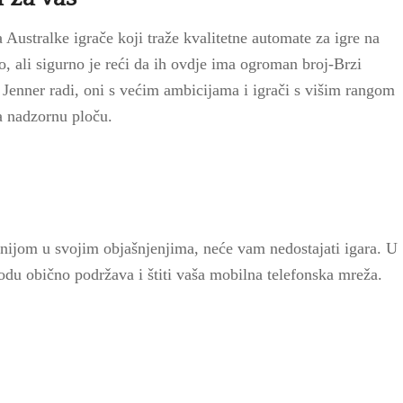
 Australke igrače koji traže kvalitetne automate za igre na
lo, ali sigurno je reći da ih ovdje ima ogroman broj-Brzi
i Jenner radi, oni s većim ambicijama i igrači s višim rangom
na nadzornu ploču.
nijom u svojim objašnjenjima, neće vam nedostajati igara. U
u obično podržava i štiti vaša mobilna telefonska mreža.