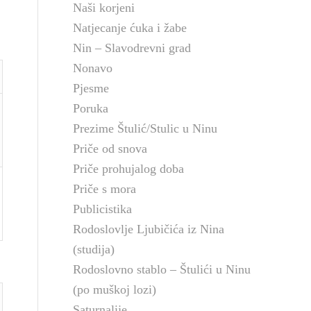
Naši korjeni
Natjecanje ćuka i žabe
Nin – Slavodrevni grad
Nonavo
Pjesme
Poruka
Prezime Štulić/Stulic u Ninu
Priče od snova
Priče prohujalog doba
Priče s mora
Publicistika
Rodoslovlje Ljubičića iz Nina
(studija)
Rodoslovno stablo – Štulići u Ninu
(po muškoj lozi)
Saturnalije