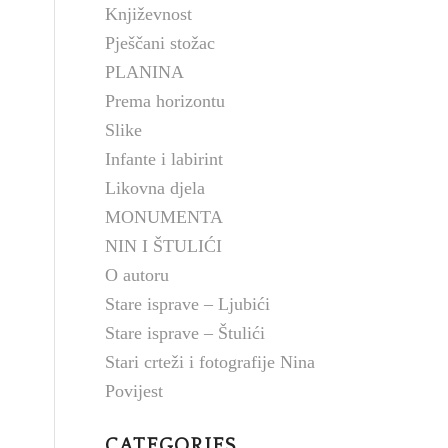
Književnost
Pješčani stožac
PLANINA
Prema horizontu
Slike
Infante i labirint
Likovna djela
MONUMENTA
NIN I ŠTULIĆI
O autoru
Stare isprave – Ljubići
Stare isprave – Štulići
Stari crteži i fotografije Nina
Povijest
CATEGORIES