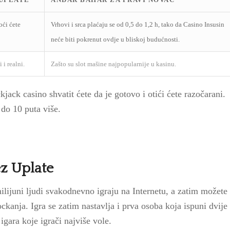
oći ćete
Vrhovi i srca plaćaju se od 0,5 do 1,2 h, tako da Casino Insusin
neće biti pokrenut ovdje u bliskoj budućnosti.
 i realni.
Zašto su slot mašine najpopularnije u kasinu.
jack casino shvatit ćete da je gotovo i otići ćete razočarani.
 do 10 puta više.
ez Uplate
lijuni ljudi svakodnevno igraju na Internetu, a zatim možete
kanja. Igra se zatim nastavlja i prva osoba koja ispuni dvije
gara koje igrači najviše vole.