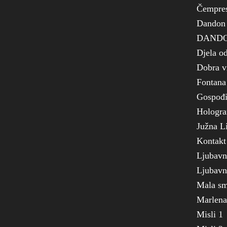
Čempres
Dandon
DAND
Djela o
Dobra vi
Fontana
Gospođi
Hologr
Južna Li
Kontakt
Ljubavni
Ljubavni
Mala sm
Marlena
Misli 1