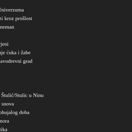
Univerzuma
i kroz prošlost
 neman
jeni
je ćuka i žabe
lavodrevni grad
Štulić/Stulic u Ninu
d snova
rohujalog doba
 mora
tika