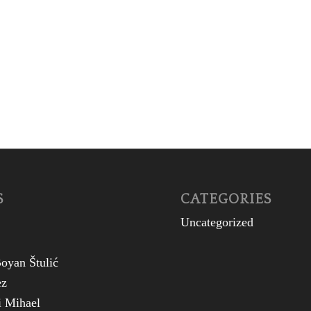
S
CATEGORIES
Uncategorized
oyan Štulić
ez
i Mihael