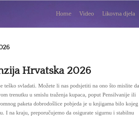
Home
Video
Likovna djela
2026
nzija Hrvatska 2026
e teško svladati. Možete li nas podsjetiti na ono što mislite d
ovom trenutku u smislu traženja kupaca, poput Pensilvanije ili
romnog paketa dobrodošlice pobjeda je u knjigama bilo kojeg
tu. I na kraju, preporučujemo da osigurate sigurnu i stabilnu