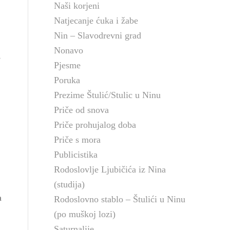
Naši korjeni
Natjecanje ćuka i žabe
Nin – Slavodrevni grad
Nonavo
,
Pjesme
Poruka
Prezime Štulić/Stulic u Ninu
Priče od snova
Priče prohujalog doba
Priče s mora
Publicistika
Rodoslovlje Ljubičića iz Nina
(studija)
a
Rodoslovno stablo – Štulići u Ninu
(po muškoj lozi)
Saturnalije