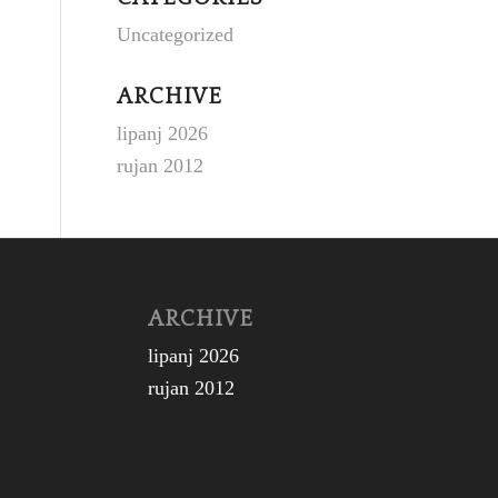
Uncategorized
ARCHIVE
lipanj 2026
rujan 2012
ARCHIVE
lipanj 2026
rujan 2012