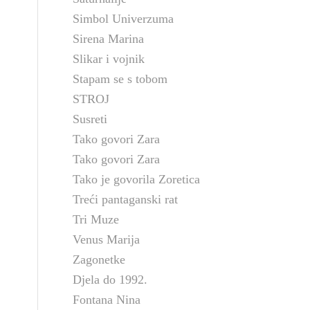
Simbol Univerzuma
Sirena Marina
Slikar i vojnik
Stapam se s tobom
STROJ
Susreti
Tako govori Zara
Tako govori Zara
Tako je govorila Zoretica
Treći pantaganski rat
Tri Muze
Venus Marija
Zagonetke
Djela do 1992.
Fontana Nina