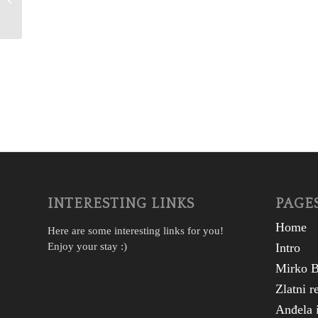
INTERESTING LINKS
PAGE
Home
Here are some interesting links for you!
Enjoy your stay :)
Intro
Mirko B
Zlatni r
Anđela 