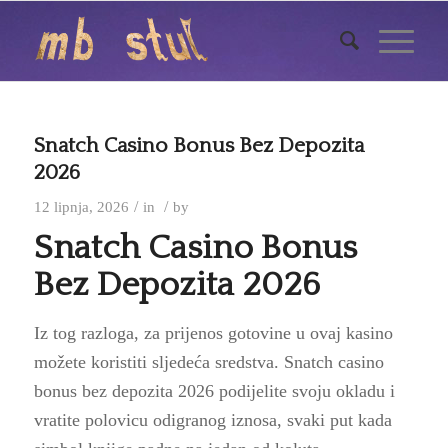
Snatch Casino Bonus Bez Depozita
2026
/
/
12 lipnja, 2026
in
by
Snatch Casino Bonus
Bez Depozita 2026
Iz tog razloga, za prijenos gotovine u ovaj kasino
možete koristiti sljedeća sredstva. Snatch casino
bonus bez depozita 2026 podijelite svoju okladu i
vratite polovicu odigranog iznosa, svaki put kada