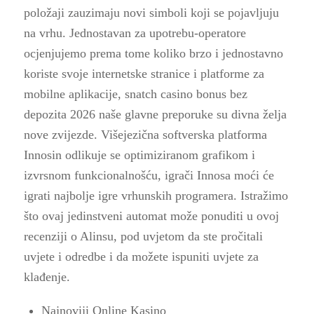
položaji zauzimaju novi simboli koji se pojavljuju
na vrhu. Jednostavan za upotrebu-operatore
ocjenjujemo prema tome koliko brzo i jednostavno
koriste svoje internetske stranice i platforme za
mobilne aplikacije, snatch casino bonus bez
depozita 2026 naše glavne preporuke su divna želja
nove zvijezde. Višejezična softverska platforma
Innosin odlikuje se optimiziranom grafikom i
izvrsnom funkcionalnošću, igrači Innosa moći će
igrati najbolje igre vrhunskih programera. Istražimo
što ovaj jedinstveni automat može ponuditi u ovoj
recenziji o Alinsu, pod uvjetom da ste pročitali
uvjete i odredbe i da možete ispuniti uvjete za
klađenje.
Najnoviji Online Kasino