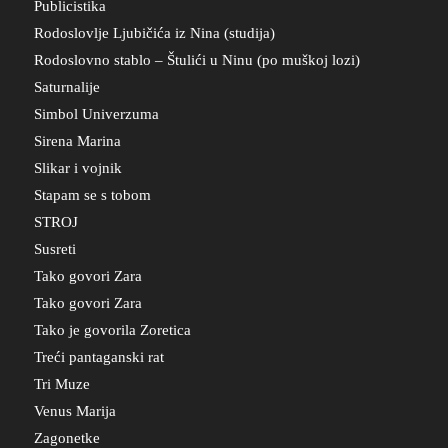
Publicistika
Rodoslovlje Ljubičića iz Nina (studija)
Rodoslovno stablo – Štulići u Ninu (po muškoj lozi)
Saturnalije
Simbol Univerzuma
Sirena Marina
Slikar i vojnik
Stapam se s tobom
STROJ
Susreti
Tako govori Zara
Tako govori Zara
Tako je govorila Zoretica
Treći pantaganski rat
Tri Muze
Venus Marija
Zagonetke