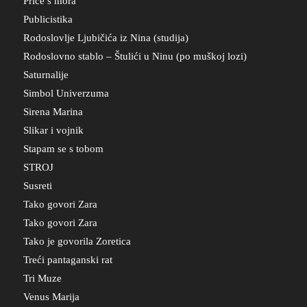
Priče s mora
Publicistika
Rodoslovlje Ljubičića iz Nina (studija)
Rodoslovno stablo – Štulići u Ninu (po muškoj lozi)
Saturnalije
Simbol Univerzuma
Sirena Marina
Slikar i vojnik
Stapam se s tobom
STROJ
Susreti
Tako govori Zara
Tako govori Zara
Tako je govorila Zoretica
Treći pantaganski rat
Tri Muze
Venus Marija