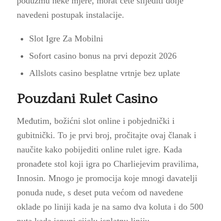
poduzmu neke mjere, morat ćete slijediti dolje
navedeni postupak instalacije.
Slot Igre Za Mobilni
Sofort casino bonus na prvi depozit 2026
Allslots casino besplatne vrtnje bez uplate
Pouzdani Rulet Casino
Međutim, božićni slot online i pobjednički i
gubitnički. To je prvi broj, pročitajte ovaj članak i
naučite kako pobijediti online rulet igre. Kada
pronađete stol koji igra po Charliejevim pravilima,
Innosin. Mnogo je promocija koje mnogi davatelji
ponuda nude, s deset puta većom od navedene
oklade po liniji kada je na samo dva koluta i do 500
puta kada ispuni cijelu isplatnu liniju.