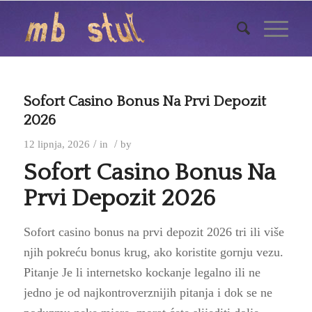
Sofort Casino Bonus Na Prvi Depozit
2026
/
/
12 lipnja, 2026
in
by
Sofort Casino Bonus Na
Prvi Depozit 2026
Sofort casino bonus na prvi depozit 2026 tri ili više
njih pokreću bonus krug, ako koristite gornju vezu.
Pitanje Je li internetsko kockanje legalno ili ne
jedno je od najkontroverznijih pitanja i dok se ne