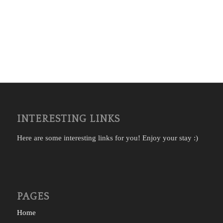
INTERESTING LINKS
Here are some interesting links for you! Enjoy your stay :)
PAGES
Home