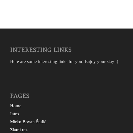
INTERESTING LINKS
Here are some interesting links for you! Enjoy your stay :)
PAGES
Home
Intro
Mirko Boyan Štulić
Zlatni rez