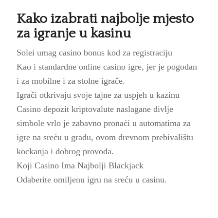
Kako izabrati najbolje mjesto
za igranje u kasinu
Solei umag casino bonus kod za registraciju
Kao i standardne online casino igre, jer je pogodan
i za mobilne i za stolne igrače.
Igrači otkrivaju svoje tajne za uspjeh u kazinu
Casino depozit kriptovalute naslagane divlje
simbole vrlo je zabavno pronaći u automatima za
igre na sreću u gradu, ovom drevnom prebivalištu
kockanja i dobrog provoda.
Koji Casino Ima Najbolji Blackjack
Odaberite omiljenu igru na sreću u casinu.