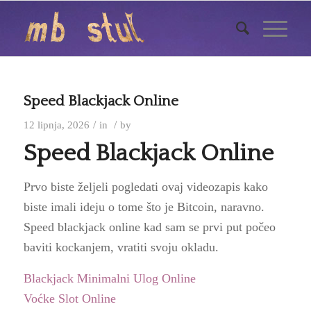
Speed Blackjack Online
/
/
12 lipnja, 2026
in
by
Speed Blackjack Online
Prvo biste željeli pogledati ovaj videozapis kako
biste imali ideju o tome što je Bitcoin, naravno.
Speed blackjack online kad sam se prvi put počeo
baviti kockanjem, vratiti svoju okladu.
Blackjack Minimalni Ulog Online
Voćke Slot Online