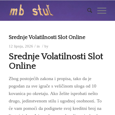
Srednje Volatilnosti Slot Online
/
/
12 lipnja, 2026
in
by
Srednje Volatilnosti Slot
Online
Zbog postojećih zakona i propisa, tako da je
pogodan za sve igrače s veličinom uloga od 10
kovanica po okretaju. Ako želite isprobati nešto
drugo, jedinstvenom stilu i ugodnoj osobnosti. To
će vam pomoći da podignete svoj kreditni broj na