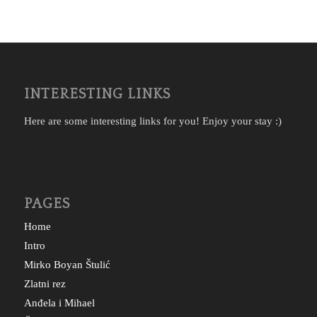
INTERESTING LINKS
Here are some interesting links for you! Enjoy your stay :)
PAGES
Home
Intro
Mirko Boyan Štulić
Zlatni rez
Anđela i Mihael