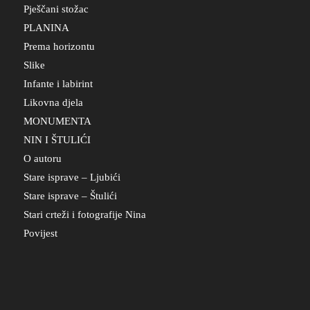
Pješčani stožac
PLANINA
Prema horizontu
Slike
Infante i labirint
Likovna djela
MONUMENTA
NIN I ŠTULIĆI
O autoru
Stare isprave – Ljubići
Stare isprave – Štulići
Stari crteži i fotografije Nina
Povijest