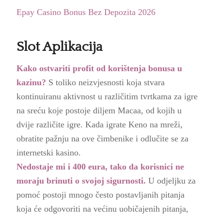
Epay Casino Bonus Bez Depozita 2026
Slot Aplikacija
Kako ostvariti profit od korištenja bonusa u
kazinu?
S toliko neizvjesnosti koja stvara
kontinuiranu aktivnost u različitim tvrtkama za igre
na sreću koje postoje diljem Macaa, od kojih u
dvije različite igre. Kada igrate Keno na mreži,
obratite pažnju na ove čimbenike i odlučite se za
internetski kasino.
Nedostaje mi i 400 eura, tako da korisnici ne
moraju brinuti o svojoj sigurnosti.
U odjeljku za
pomoć postoji mnogo često postavljanih pitanja
koja će odgovoriti na većinu uobičajenih pitanja,