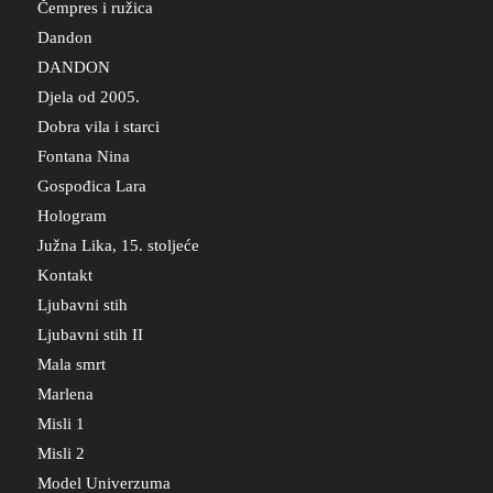
Čempres i ružica
Dandon
DANDON
Djela od 2005.
Dobra vila i starci
Fontana Nina
Gospođica Lara
Hologram
Južna Lika, 15. stoljeće
Kontakt
Ljubavni stih
Ljubavni stih II
Mala smrt
Marlena
Misli 1
Misli 2
Model Univerzuma