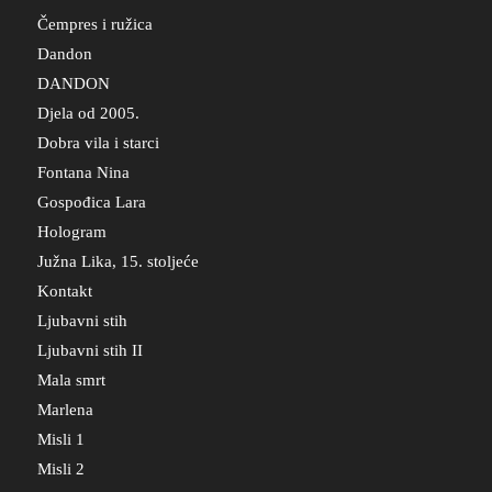
Čempres i ružica
Dandon
DANDON
Djela od 2005.
Dobra vila i starci
Fontana Nina
Gospođica Lara
Hologram
Južna Lika, 15. stoljeće
Kontakt
Ljubavni stih
Ljubavni stih II
Mala smrt
Marlena
Misli 1
Misli 2