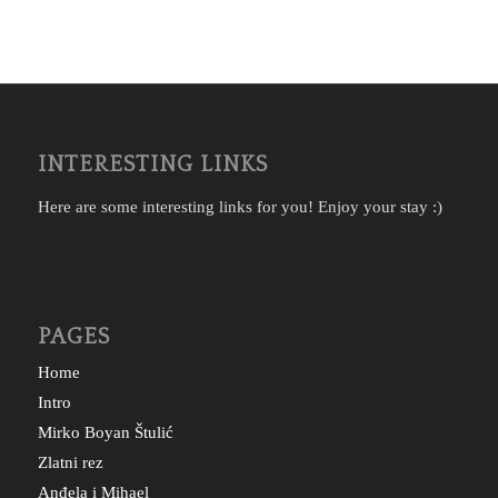
INTERESTING LINKS
Here are some interesting links for you! Enjoy your stay :)
PAGES
Home
Intro
Mirko Boyan Štulić
Zlatni rez
Anđela i Mihael