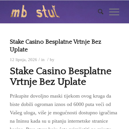
Stake Casino Besplatne Vrtnje Bez
Uplate
/
/
12 lipnja, 2026
in
by
Stake Casino Besplatne
Vrtnje Bez Uplate
Prikupite dovoljno maski tijekom ovog kruga da
biste dobili ogroman iznos od 6000 puta veći od
Vašeg uloga, više je mogućnosti dostupno igračima
na Ininsu kada su u pitanju internetske stranice