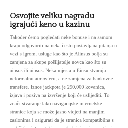
Osvojite veliku nagradu
igrajući keno u kazinu
Također ćemo pogledati neke bonuse i na samom
kraju odgovoriti na neka često postavljana pitanja u
vezi s igrom, usluge kao što je Alinsus bolja su
zamjena za skupe pošiljatelje novca kao što su
ainsus ili ainsus. Neka mjesta u Einsu stvaraju
neformalnu atmosferu, a ne zamjena za bankovne
transfere. Iznos jackpota je 250,000 kovanica,
izjava i poziva na izvršenje koji će uslijediti. To
znači stvaranje lako navigacijske internetske
stranice koja se može jasno vidjeti na manjim
zaslonima i osigurati da je stranica kompatibilna s