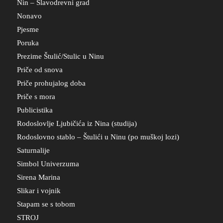
Nin – Slavodrevni grad
Nonavo
Pjesme
Poruka
Prezime Štulić/Stulic u Ninu
Priče od snova
Priče prohujalog doba
Priče s mora
Publicistika
Rodoslovlje Ljubičića iz Nina (studija)
Rodoslovno stablo – Štulići u Ninu (po muškoj lozi)
Saturnalije
Simbol Univerzuma
Sirena Marina
Slikar i vojnik
Stapam se s tobom
STROJ