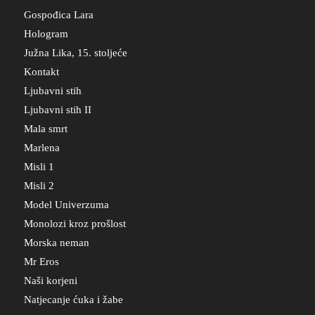
Gospođica Lara
Hologram
Južna Lika, 15. stoljeće
Kontakt
Ljubavni stih
Ljubavni stih II
Mala smrt
Marlena
Misli 1
Misli 2
Model Univerzuma
Monolozi kroz prošlost
Morska neman
Mr Eros
Naši korjeni
Natjecanje ćuka i žabe