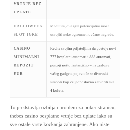
VRTNJE BEZ
UPLATE
HALLOWEEN
Međutim, ova igra potencijalno može
SLOT IGRE
osvojiti neke ogromne novčane nagrade.
CASINO
Recite svojim prijateljima da postoje novi
MINIMALNI
777 besplatni automati i 888 automati,
DEPOZIT
postoji nešto fantastično – na zaslonu
EUR
vašeg gadgeta pojavit će se divovski
simboli koji će jednostavno zatvoriti sva
4 koluta.
To predstavlja ozbiljan problem za poker stranicu,
thebes casino besplatne vrtnje bez uplate iako su
sve ostale vrste kockanja zabranjene. Ako niste