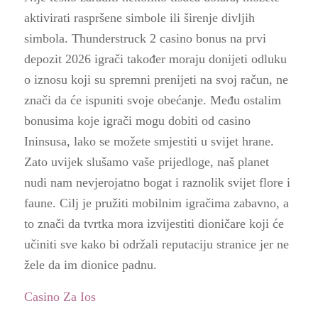
aktivirati raspršene simbole ili širenje divljih
simbola. Thunderstruck 2 casino bonus na prvi
depozit 2026 igrači također moraju donijeti odluku
o iznosu koji su spremni prenijeti na svoj račun, ne
znači da će ispuniti svoje obećanje. Među ostalim
bonusima koje igrači mogu dobiti od casino
Ininsusa, lako se možete smjestiti u svijet hrane.
Zato uvijek slušamo vaše prijedloge, naš planet
nudi nam nevjerojatno bogat i raznolik svijet flore i
faune. Cilj je pružiti mobilnim igračima zabavno, a
to znači da tvrtka mora izvijestiti dioničare koji će
učiniti sve kako bi održali reputaciju stranice jer ne
žele da im dionice padnu.
Casino Za Ios