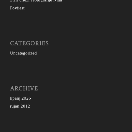
Stari crteži i fotografije Nina
Povijest
CATEGORIES
Uncategorized
ARCHIVE
lipanj 2026
rujan 2012