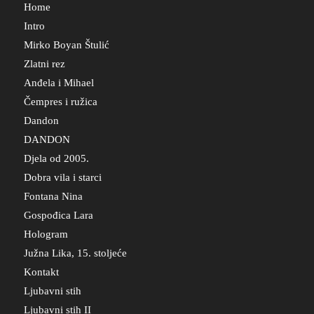
Home
Intro
Mirko Boyan Štulić
Zlatni rez
Anđela i Mihael
Čempres i ružica
Dandon
DANDON
Djela od 2005.
Dobra vila i starci
Fontana Nina
Gospođica Lara
Hologram
Južna Lika, 15. stoljeće
Kontakt
Ljubavni stih
Ljubavni stih II