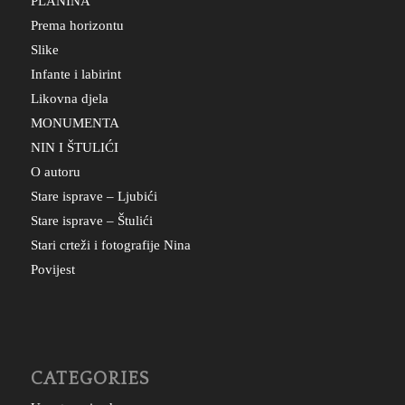
PLANINA
Prema horizontu
Slike
Infante i labirint
Likovna djela
MONUMENTA
NIN I ŠTULIĆI
O autoru
Stare isprave – Ljubići
Stare isprave – Štulići
Stari crteži i fotografije Nina
Povijest
CATEGORIES