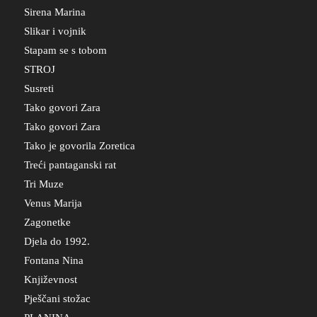
Sirena Marina
Slikar i vojnik
Stapam se s tobom
STROJ
Susreti
Tako govori Zara
Tako govori Zara
Tako je govorila Zoretica
Treći pantaganski rat
Tri Muze
Venus Marija
Zagonetke
Djela do 1992.
Fontana Nina
Književnost
Pješčani stožac