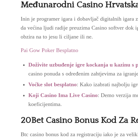
Međunarodni Casino Hrvatsk
Inin je programer igara i dobavljač digitalnih igara z
da većina ljudi radije preuzima Casino softver dok 
obzira na to jesu li ciljane ili ne.
Pai Gow Poker Besplatno
Doživite uzbuđenje igre kockanja u kazinu s p
casino ponuda s određenim zahtjevima za igranje 
Voćke slot besplatno
: Kako izabrati najbolju ig
Koji Casino Ima Live Casino
: Demo verzija mo
koeficijentima.
20Bet Casino Bonus Kod Za Re
Btc casino bonus kod za registraciju iako je za veli