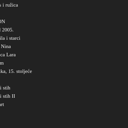
 i ružica
ON
d 2005.
la i starci
 Nina
ca Lara
am
ka, 15. stoljeće
 stih
 stih II
rt