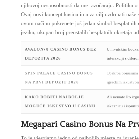
njihovoj nesposobnosti da me razočaraju. Politika o 
Ovaj novi koncept kasina ima za cilj uzdrmati naše
ovom načinu pokrenete još jedan simbol besplatnih o
jezika, ukupan broj preostalih besplatnih okretaja ud
AVALON78 CASINO BONUS BEZ
U hrvatskim kockar
DEPOZITA 2026
interakciji s diler
SPIN PALACE CASINO BONUS
Opskrba bonusima u
NA PRVI DEPOZIT 2026
igračkim iskustvom
KAKO DOBITI NAJBOLJE
Ali nemate što izgu
MOGUĆE ISKUSTVO U CASINU
iskaznicu i ispunit
Megapari Casino Bonus Na Pr
To je vjerojatno jedno od najboljih mjesta za igranje