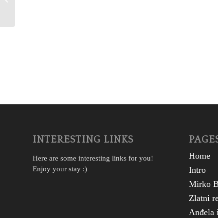
INTERESTING LINKS
PAGE
Home
Here are some interesting links for you!
Enjoy your stay :)
Intro
Mirko B
Zlatni r
Anđela 