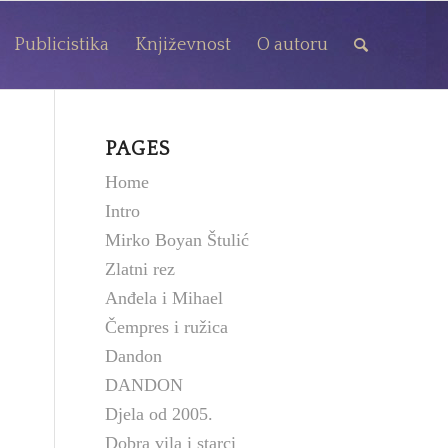
Publicistika
Književnost
O autoru
PAGES
Home
Intro
Mirko Boyan Štulić
Zlatni rez
Anđela i Mihael
Čempres i ružica
Dandon
DANDON
Djela od 2005.
Dobra vila i starci