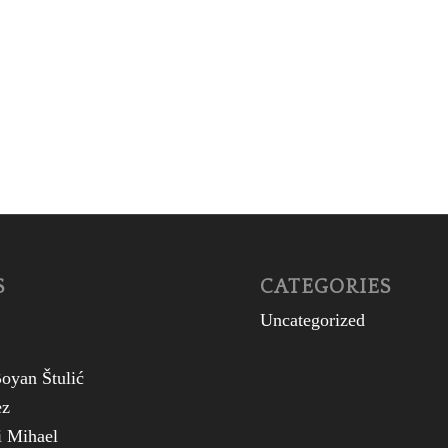
S
CATEGORIES
Uncategorized
oyan Štulić
ez
i Mihael