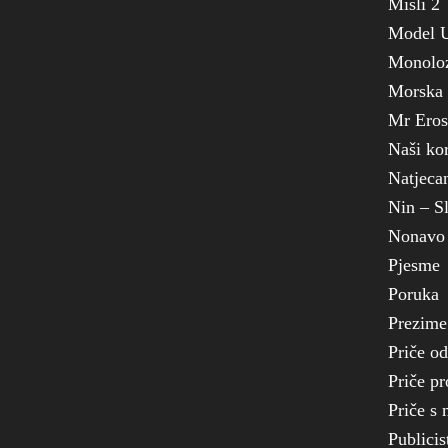
Misli 2
Model 
Monoloz
Morska
Mr Eros
Naši kor
Natjecan
Nin – S
Nonavo
Pjesme
Poruka
Prezime 
Priče o
Priče p
Priče s
Publicis