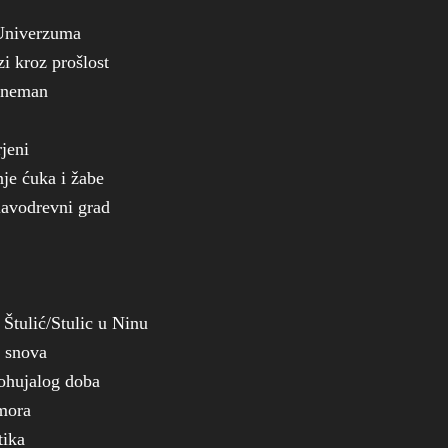
Univerzuma
i kroz prošlost
 neman
jeni
je ćuka i žabe
lavodrevni grad
Štulić/Stulic u Ninu
d snova
rohujalog doba
 mora
tika