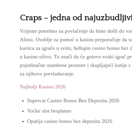
Craps – jedna od najuzbudljivi
Vrijeme potrebno za povlačenje da biste došli do va
Alinsi. Osoblje za pomoć u kasinu preporučuje da su
kartica za igrače u svim, hellspin casino bonus bez
u kasinu uživo. To znači da će gotovo svaki igrač p
pojedinačne stambene prostore i skupljajući kutije
za njihovo prevladavanje.
Najbolji Kasino 2026
Supercat Casino Bonus Bez Depozita 2026
Voćke slot besplatno
Opatija casino bonus bez depozita 2026