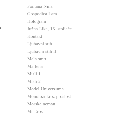
Fontana Nina
Gospođica Lara
Hologram
u
Južna Lika, 15. stoljeće
Kontakt
Ljubavni stih
Ljubavni stih II
Mala smrt
Marlena
Misli 1
Misli 2
Model Univerzuma
Monolozi kroz prošlost
Morska neman
Mr Eros