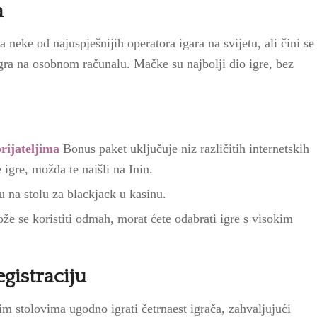
a
a neke od najuspješnijih operatora igara na svijetu, ali čini se
igra na osobnom računalu. Mačke su najbolji dio igre, bez
rijateljima
Bonus paket uključuje niz različitih internetskih
igre, možda te naišli na Inin.
ru na stolu za blackjack u kasinu.
že se koristiti odmah, morat ćete odabrati igre s visokim
gistraciju
kim stolovima ugodno igrati četrnaest igrača, zahvaljujući