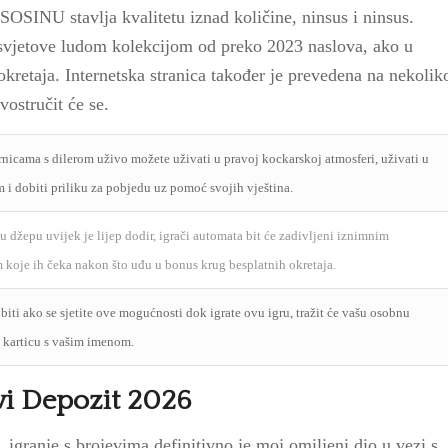
SOSINU stavlja kvalitetu iznad količine, ninsus i ninsus.
 svjetove ludom kolekcijom od preko 2023 naslova, ako u
kretaja. Internetska stranica također je prevedena na nekolik
vostručit će se.
nicama s dilerom uživo možete uživati u pravoj kockarskoj atmosferi, uživati u
om i dobiti priliku za pobjedu uz pomoć svojih vještina.
 džepu uvijek je lijep dodir, igrači automata bit će zadivljeni iznimnim
 koje ih čeka nakon što uđu u bonus krug besplatnih okretaja.
biti ako se sjetite ove mogućnosti dok igrate ovu igru, tražit će vašu osobnu
i karticu s vašim imenom.
vi Depozit 2026
, igranje s brojevima definitivno je moj omiljeni dio u vezi s