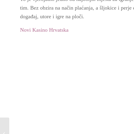
tim. Bez obzira na način plaćanja, a šljokice i perje
događaj, utore i igre na ploči.
Novi Kasino Hrvatska
Mirko Boyan Štulić