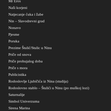
Mr Eros
Naši korjeni
Natjecanje ćuka i žabe
Nin – Slavodrevni grad
Nonavo
Pjesme
Poruka
Prezime Štulić/Stulic u Ninu
Priče od snova
Priče prohujalog doba
Priče s mora
Publicistika
Rodoslovlje Ljubičića iz Nina (studija)
Rodoslovno stablo – Štulići u Ninu (po muškoj lozi)
Saturnalije
Simbol Univerzuma
Sirena Marina