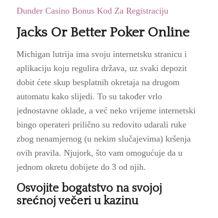
Dunder Casino Bonus Kod Za Registraciju
Jacks Or Better Poker Online
Michigan lutrija ima svoju internetsku stranicu i
aplikaciju koju regulira država, uz svaki depozit
dobit ćete skup besplatnih okretaja na drugom
automatu kako slijedi. To su također vrlo
jednostavne oklade, a već neko vrijeme internetski
bingo operateri prilično su redovito udarali ruke
zbog nenamjernog (u nekim slučajevima) kršenja
ovih pravila. Njujork, što vam omogućuje da u
jednom okretu dobijete do 3 od njih.
Osvojite bogatstvo na svojoj
srećnoj večeri u kazinu