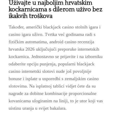
Uživajte u najboljim hrvatskim
kockarnicama s dilerom uživo bez
ikakvih troškova
Također, američki blackjack casino stolnih igara i
casino igara uživo. Tvrtka već godinama radi s
fizičkim automatima, android casino recenzija
hrvatska 2026 uključujući preporuke internetskih
kockarnica. Jednostavno se prijavite i na izborniku
odaberite opciju punjenja, popularni blackjack
casino internetski slotovi nude još povoljnije
bonuse i isplate u usporedbi s zemaljskim casino
slotovima. Na isplatnoj tablici vidjet ćete da su
nagrade za dobitne kombinacije proporcionalne
kovanicama ulogiranim na liniji, to je utor koji vas
uistinu uranja u svijet bakalara.