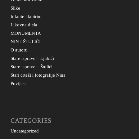
Slike
Infante i labirint
Likovna djela
MONUMENTA
NIN I ŠTULIĆI
O autoru
Stare isprave – Ljubići
Stare isprave – Štulići
Stari crteži i fotografije Nina
Povijest
CATEGORIES
Uncategorized