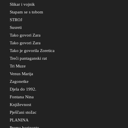
Slikar i vojnik
Stapam se s tobom
STROJ
Susreti
Tako govori Zara
Tako govori Zara
Tako je govorila Zoretica
Treći pantaganski rat
Tri Muze
Venus Marija
Zagonetke
Djela do 1992.
Fontana Nina
Književnost
Pješčani stožac
PLANINA
Prema horizontu